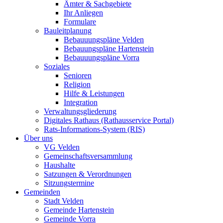
Ämter & Sachgebiete
Ihr Anliegen
Formulare
Bauleitplanung
Bebauuungspläne Velden
Bebauungspläne Hartenstein
Bebauuungspläne Vorra
Soziales
Senioren
Religion
Hilfe & Leistungen
Integration
Verwaltungsgliederung
Digitales Rathaus (Rathausservice Portal)
Rats-Informations-System (RIS)
Über uns
VG Velden
Gemeinschaftsversammlung
Haushalte
Satzungen & Verordnungen
Sitzungstermine
Gemeinden
Stadt Velden
Gemeinde Hartenstein
Gemeinde Vorra