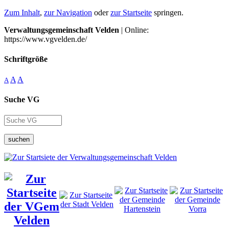
Zum Inhalt
,
zur Navigation
oder
zur Startseite
springen.
Verwaltungsgemeinschaft Velden
| Online:
https://www.vgvelden.de/
Schriftgröße
A
A
A
Suche VG
suchen