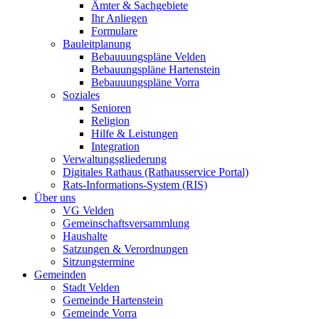
Ämter & Sachgebiete
Ihr Anliegen
Formulare
Bauleitplanung
Bebauuungspläne Velden
Bebauungspläne Hartenstein
Bebauuungspläne Vorra
Soziales
Senioren
Religion
Hilfe & Leistungen
Integration
Verwaltungsgliederung
Digitales Rathaus (Rathausservice Portal)
Rats-Informations-System (RIS)
Über uns
VG Velden
Gemeinschaftsversammlung
Haushalte
Satzungen & Verordnungen
Sitzungstermine
Gemeinden
Stadt Velden
Gemeinde Hartenstein
Gemeinde Vorra