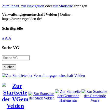
Zum Inhalt
,
zur Navigation
oder
zur Startseite
springen.
Verwaltungsgemeinschaft Velden
| Online:
https://www.vgvelden.de/
Schriftgröße
A
A
A
Suche VG
suchen