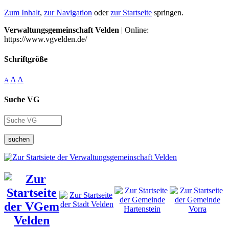
Zum Inhalt
,
zur Navigation
oder
zur Startseite
springen.
Verwaltungsgemeinschaft Velden
| Online:
https://www.vgvelden.de/
Schriftgröße
A
A
A
Suche VG
suchen