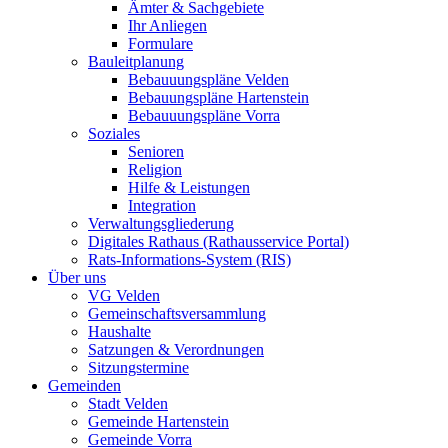
Ämter & Sachgebiete
Ihr Anliegen
Formulare
Bauleitplanung
Bebauuungspläne Velden
Bebauungspläne Hartenstein
Bebauuungspläne Vorra
Soziales
Senioren
Religion
Hilfe & Leistungen
Integration
Verwaltungsgliederung
Digitales Rathaus (Rathausservice Portal)
Rats-Informations-System (RIS)
Über uns
VG Velden
Gemeinschaftsversammlung
Haushalte
Satzungen & Verordnungen
Sitzungstermine
Gemeinden
Stadt Velden
Gemeinde Hartenstein
Gemeinde Vorra