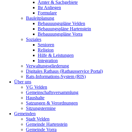
Ämter & Sachgebiete
Ihr Anliegen
Formulare
Bauleitplanung
Bebauuungspläne Velden
Bebauungspläne Hartenstein
Bebauuungspläne Vorra
Soziales
Senioren
Religion
Hilfe & Leistungen
Integration
Verwaltungsgliederung
Digitales Rathaus (Rathausservice Portal)
Rats-Informations-System (RIS)
Über uns
VG Velden
Gemeinschaftsversammlung
Haushalte
Satzungen & Verordnungen
Sitzungstermine
Gemeinden
Stadt Velden
Gemeinde Hartenstein
Gemeinde Vorra