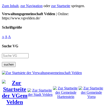
Zum Inhalt
,
zur Navigation
oder
zur Startseite
springen.
Verwaltungsgemeinschaft Velden
| Online:
https://www.vgvelden.de/
Schriftgröße
A
A
A
Suche VG
suchen