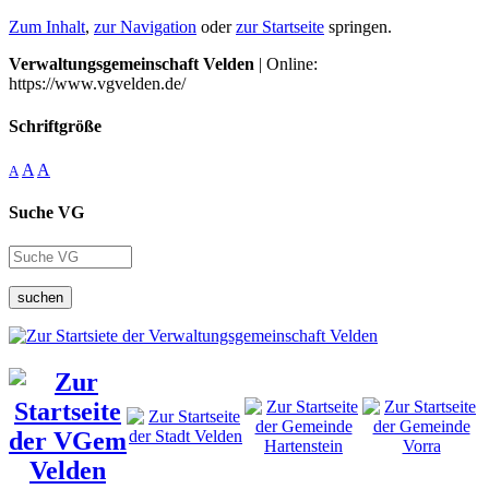
Zum Inhalt
,
zur Navigation
oder
zur Startseite
springen.
Verwaltungsgemeinschaft Velden
| Online:
https://www.vgvelden.de/
Schriftgröße
A
A
A
Suche VG
suchen