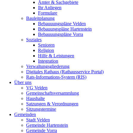
Ämter & Sachgebiete
Ihr Anliegen
Formulare
Bauleitplanung
Bebauuungspläne Velden
Bebauungspläne Hartenstein
Bebauuungspläne Vorra
Soziales
Senioren
Religion
Hilfe & Leistungen
Integration
Verwaltungsgliederung
Digitales Rathaus (Rathausservice Portal)
Rats-Informations-System (RIS)
Über uns
VG Velden
Gemeinschaftsversammlung
Haushalte
Satzungen & Verordnungen
Sitzungstermine
Gemeinden
Stadt Velden
Gemeinde Hartenstein
Gemeinde Vorra