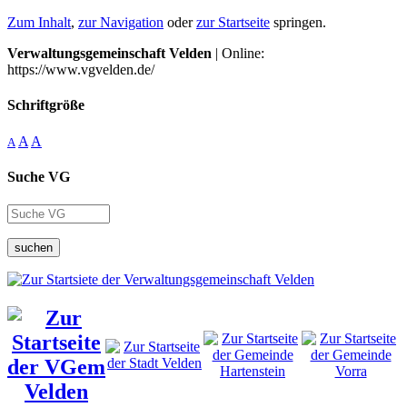
Zum Inhalt
,
zur Navigation
oder
zur Startseite
springen.
Verwaltungsgemeinschaft Velden
| Online:
https://www.vgvelden.de/
Schriftgröße
A
A
A
Suche VG
suchen