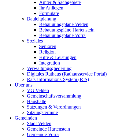
Ämter & Sachgebiete
Ihr Anliegen
Formulare
Bauleitplanung
Bebauuungspläne Velden
Bebauungspläne Hartenstein
Bebauuungspläne Vorra
Soziales
Senioren
Religion
Hilfe & Leistungen
Integration
Verwaltungsgliederung
Digitales Rathaus (Rathausservice Portal)
Rats-Informations-System (RIS)
Über uns
VG Velden
Gemeinschaftsversammlung
Haushalte
Satzungen & Verordnungen
Sitzungstermine
Gemeinden
Stadt Velden
Gemeinde Hartenstein
Gemeinde Vorra