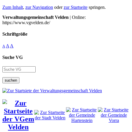
Zum Inhalt
,
zur Navigation
oder
zur Startseite
springen.
Verwaltungsgemeinschaft Velden
| Online:
https://www.vgvelden.de/
Schriftgröße
A
A
A
Suche VG
suchen