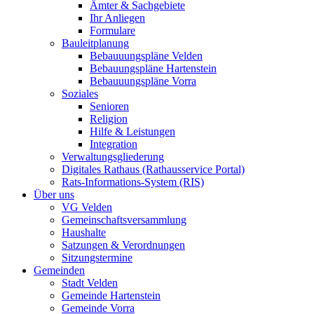
Ämter & Sachgebiete
Ihr Anliegen
Formulare
Bauleitplanung
Bebauuungspläne Velden
Bebauungspläne Hartenstein
Bebauuungspläne Vorra
Soziales
Senioren
Religion
Hilfe & Leistungen
Integration
Verwaltungsgliederung
Digitales Rathaus (Rathausservice Portal)
Rats-Informations-System (RIS)
Über uns
VG Velden
Gemeinschaftsversammlung
Haushalte
Satzungen & Verordnungen
Sitzungstermine
Gemeinden
Stadt Velden
Gemeinde Hartenstein
Gemeinde Vorra