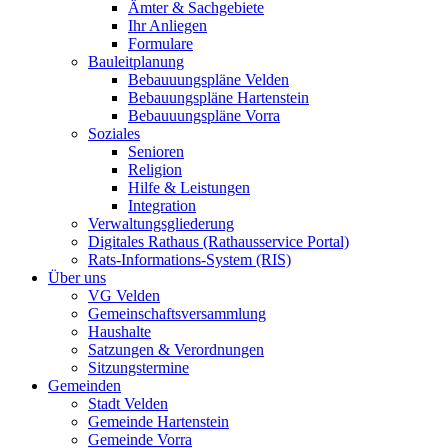
Ämter & Sachgebiete
Ihr Anliegen
Formulare
Bauleitplanung
Bebauuungspläne Velden
Bebauungspläne Hartenstein
Bebauuungspläne Vorra
Soziales
Senioren
Religion
Hilfe & Leistungen
Integration
Verwaltungsgliederung
Digitales Rathaus (Rathausservice Portal)
Rats-Informations-System (RIS)
Über uns
VG Velden
Gemeinschaftsversammlung
Haushalte
Satzungen & Verordnungen
Sitzungstermine
Gemeinden
Stadt Velden
Gemeinde Hartenstein
Gemeinde Vorra