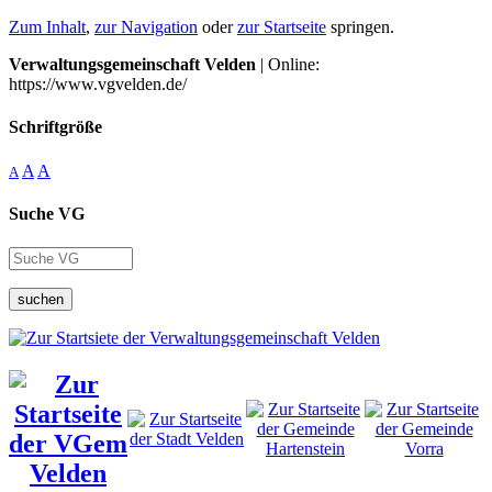
Zum Inhalt
,
zur Navigation
oder
zur Startseite
springen.
Verwaltungsgemeinschaft Velden
| Online:
https://www.vgvelden.de/
Schriftgröße
A
A
A
Suche VG
suchen