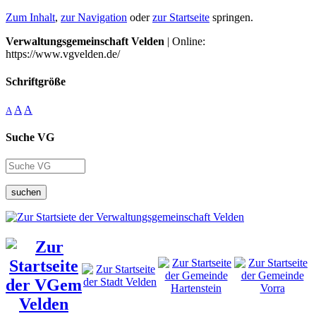
Zum Inhalt
,
zur Navigation
oder
zur Startseite
springen.
Verwaltungsgemeinschaft Velden
| Online:
https://www.vgvelden.de/
Schriftgröße
A
A
A
Suche VG
suchen