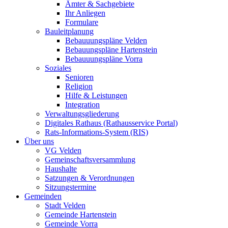
Ämter & Sachgebiete
Ihr Anliegen
Formulare
Bauleitplanung
Bebauuungspläne Velden
Bebauungspläne Hartenstein
Bebauuungspläne Vorra
Soziales
Senioren
Religion
Hilfe & Leistungen
Integration
Verwaltungsgliederung
Digitales Rathaus (Rathausservice Portal)
Rats-Informations-System (RIS)
Über uns
VG Velden
Gemeinschaftsversammlung
Haushalte
Satzungen & Verordnungen
Sitzungstermine
Gemeinden
Stadt Velden
Gemeinde Hartenstein
Gemeinde Vorra