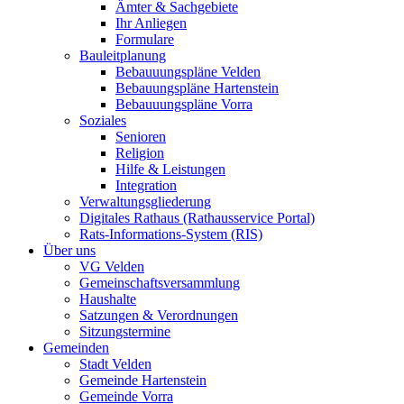
Ämter & Sachgebiete
Ihr Anliegen
Formulare
Bauleitplanung
Bebauuungspläne Velden
Bebauungspläne Hartenstein
Bebauuungspläne Vorra
Soziales
Senioren
Religion
Hilfe & Leistungen
Integration
Verwaltungsgliederung
Digitales Rathaus (Rathausservice Portal)
Rats-Informations-System (RIS)
Über uns
VG Velden
Gemeinschaftsversammlung
Haushalte
Satzungen & Verordnungen
Sitzungstermine
Gemeinden
Stadt Velden
Gemeinde Hartenstein
Gemeinde Vorra