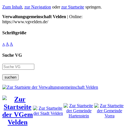
Zum Inhalt
,
zur Navigation
oder
zur Startseite
springen.
Verwaltungsgemeinschaft Velden
| Online:
https://www.vgvelden.de/
Schriftgröße
A
A
A
Suche VG
suchen