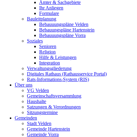
Ämter & Sachgebiete
Ihr Anliegen
Formulare
Bauleitplanung
Bebauuungspläne Velden
Bebauungspläne Hartenstein
Bebauuungspläne Vorra
Soziales
Senioren
Religion
Hilfe & Leistungen
Integration
Verwaltungsgliederung
Digitales Rathaus (Rathausservice Portal)
Rats-Informations-System (RIS)
Über uns
VG Velden
Gemeinschaftsversammlung
Haushalte
Satzungen & Verordnungen
Sitzungstermine
Gemeinden
Stadt Velden
Gemeinde Hartenstein
Gemeinde Vorra