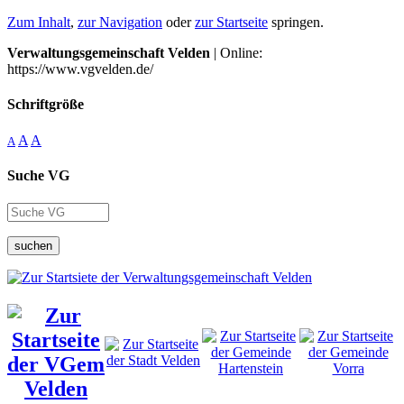
Zum Inhalt
,
zur Navigation
oder
zur Startseite
springen.
Verwaltungsgemeinschaft Velden
| Online:
https://www.vgvelden.de/
Schriftgröße
A
A
A
Suche VG
suchen