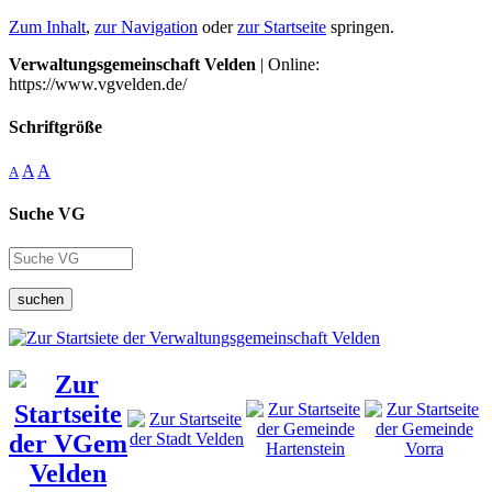
Zum Inhalt
,
zur Navigation
oder
zur Startseite
springen.
Verwaltungsgemeinschaft Velden
| Online:
https://www.vgvelden.de/
Schriftgröße
A
A
A
Suche VG
suchen