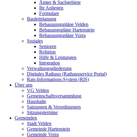
Ämter & Sachgebiete
Ihr Anliegen
Formulare
Bauleitplanung
Bebauuungspläne Velden
Bebauungspläne Hartenstein
Bebauuungspläne Vorra
Soziales
Senioren
Religion
Hilfe & Leistungen
Integration
Verwaltungsgliederung
Digitales Rathaus (Rathausservice Portal)
Rats-Informations-System (RIS)
Über uns
VG Velden
Gemeinschaftsversammlung
Haushalte
Satzungen & Verordnungen
Sitzungstermine
Gemeinden
Stadt Velden
Gemeinde Hartenstein
Gemeinde Vorra