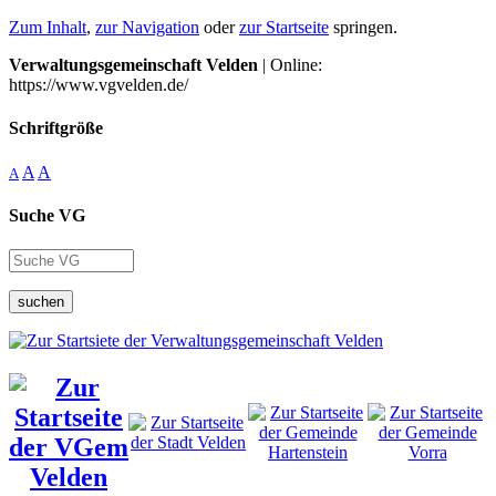
Zum Inhalt
,
zur Navigation
oder
zur Startseite
springen.
Verwaltungsgemeinschaft Velden
| Online:
https://www.vgvelden.de/
Schriftgröße
A
A
A
Suche VG
suchen