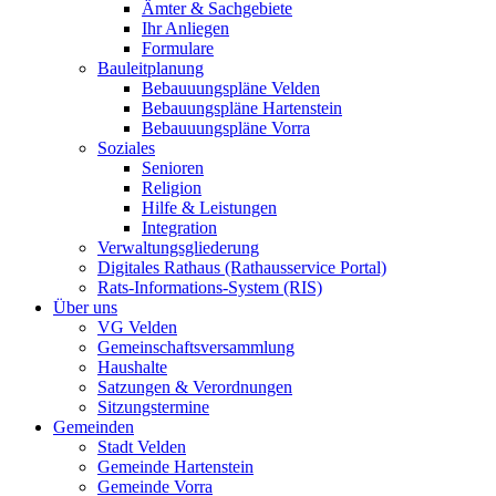
Ämter & Sachgebiete
Ihr Anliegen
Formulare
Bauleitplanung
Bebauuungspläne Velden
Bebauungspläne Hartenstein
Bebauuungspläne Vorra
Soziales
Senioren
Religion
Hilfe & Leistungen
Integration
Verwaltungsgliederung
Digitales Rathaus (Rathausservice Portal)
Rats-Informations-System (RIS)
Über uns
VG Velden
Gemeinschaftsversammlung
Haushalte
Satzungen & Verordnungen
Sitzungstermine
Gemeinden
Stadt Velden
Gemeinde Hartenstein
Gemeinde Vorra