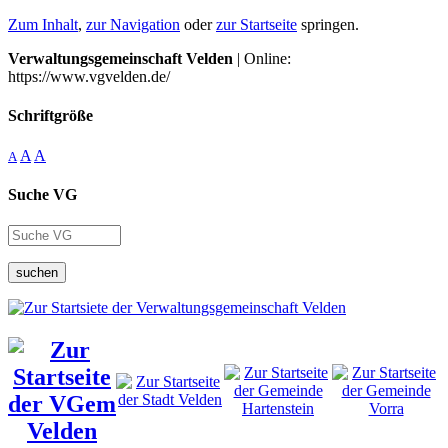
Zum Inhalt
,
zur Navigation
oder
zur Startseite
springen.
Verwaltungsgemeinschaft Velden
| Online:
https://www.vgvelden.de/
Schriftgröße
A
A
A
Suche VG
suchen