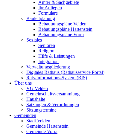
Ämter & Sachgebiete
Ihr Anliegen
Formulare
Bauleitplanung
Bebauuungspläne Velden
Bebauungspläne Hartenstein
Bebauuungspläne Vorra
Soziales
Senioren
Religion
Hilfe & Leistungen
Integration
Verwaltungsgliederung
Digitales Rathaus (Rathausservice Portal)
Rats-Informations-System (RIS)
Über uns
VG Velden
Gemeinschaftsversammlung
Haushalte
Satzungen & Verordnungen
Sitzungstermine
Gemeinden
Stadt Velden
Gemeinde Hartenstein
Gemeinde Vorra