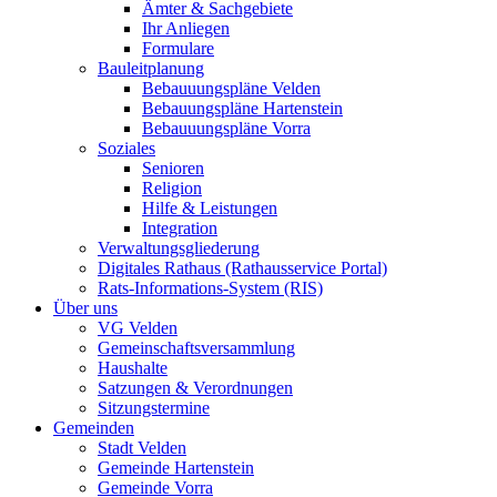
Ämter & Sachgebiete
Ihr Anliegen
Formulare
Bauleitplanung
Bebauuungspläne Velden
Bebauungspläne Hartenstein
Bebauuungspläne Vorra
Soziales
Senioren
Religion
Hilfe & Leistungen
Integration
Verwaltungsgliederung
Digitales Rathaus (Rathausservice Portal)
Rats-Informations-System (RIS)
Über uns
VG Velden
Gemeinschaftsversammlung
Haushalte
Satzungen & Verordnungen
Sitzungstermine
Gemeinden
Stadt Velden
Gemeinde Hartenstein
Gemeinde Vorra