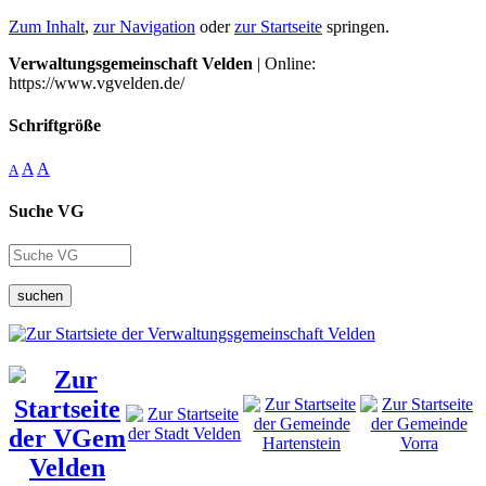
Zum Inhalt
,
zur Navigation
oder
zur Startseite
springen.
Verwaltungsgemeinschaft Velden
| Online:
https://www.vgvelden.de/
Schriftgröße
A
A
A
Suche VG
suchen