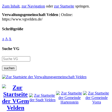
Zum Inhalt
,
zur Navigation
oder
zur Startseite
springen.
Verwaltungsgemeinschaft Velden
| Online:
https://www.vgvelden.de/
Schriftgröße
A
A
A
Suche VG
suchen