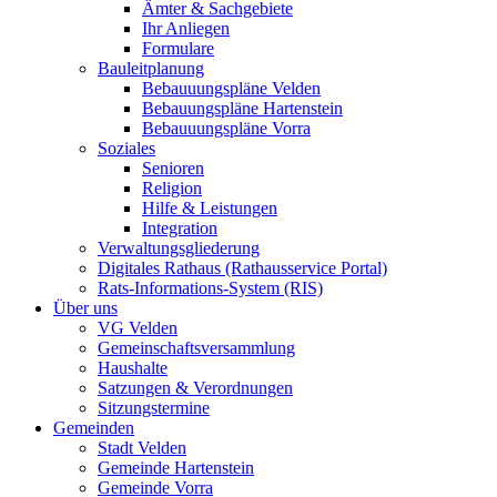
Ämter & Sachgebiete
Ihr Anliegen
Formulare
Bauleitplanung
Bebauuungspläne Velden
Bebauungspläne Hartenstein
Bebauuungspläne Vorra
Soziales
Senioren
Religion
Hilfe & Leistungen
Integration
Verwaltungsgliederung
Digitales Rathaus (Rathausservice Portal)
Rats-Informations-System (RIS)
Über uns
VG Velden
Gemeinschaftsversammlung
Haushalte
Satzungen & Verordnungen
Sitzungstermine
Gemeinden
Stadt Velden
Gemeinde Hartenstein
Gemeinde Vorra