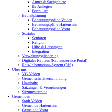
Ämter & Sachgebiete
Ihr Anliegen
Formulare
Bauleitplanung
Bebauuungspläne Velden
Bebauungspläne Hartenstein
Bebauuungspläne Vorra
Soziales
Senioren
Religion
Hilfe & Leistungen
Integration
Verwaltungsgliederung
Digitales Rathaus (Rathausservice Portal)
Rats-Informations-System (RIS)
Über uns
VG Velden
Gemeinschaftsversammlung
Haushalte
Satzungen & Verordnungen
Sitzungstermine
Gemeinden
Stadt Velden
Gemeinde Hartenstein
Gemeinde Vorra