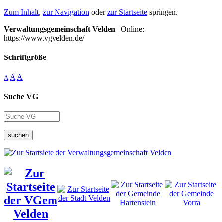
Zum Inhalt
,
zur Navigation
oder
zur Startseite
springen.
Verwaltungsgemeinschaft Velden
| Online:
https://www.vgvelden.de/
Schriftgröße
A
A
A
Suche VG
suchen