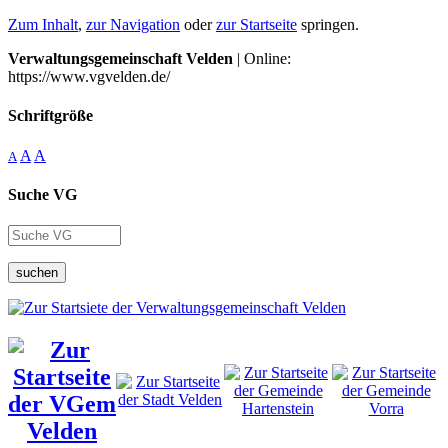
Zum Inhalt
,
zur Navigation
oder
zur Startseite
springen.
Verwaltungsgemeinschaft Velden
| Online:
https://www.vgvelden.de/
Schriftgröße
A
A
A
Suche VG
suchen