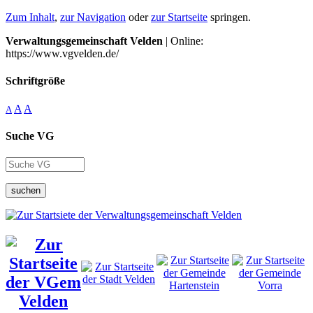
Zum Inhalt
,
zur Navigation
oder
zur Startseite
springen.
Verwaltungsgemeinschaft Velden
| Online:
https://www.vgvelden.de/
Schriftgröße
A
A
A
Suche VG
suchen