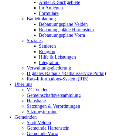
Ämter & Sachgebiete
Ihr Anliegen
Formulare
Bauleitplanung
Bebauuungspläne Velden
Bebauungspläne Hartenstein
Bebauuungspläne Vorra
Soziales
Senioren
Religion
Hilfe & Leistungen
Integration
Verwaltungsgliederung
Digitales Rathaus (Rathausservice Portal)
Rats-Informations-System (RIS)
Über uns
VG Velden
Gemeinschaftsversammlung
Haushalte
Satzungen & Verordnungen
Sitzungstermine
Gemeinden
Stadt Velden
Gemeinde Hartenstein
Gemeinde Vorra