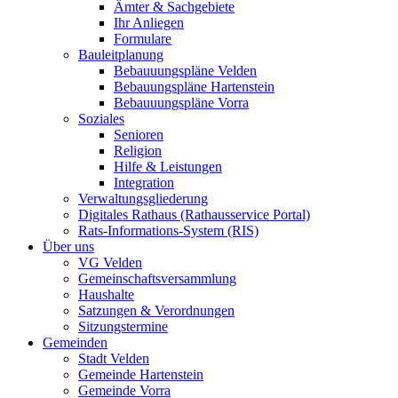
Ämter & Sachgebiete
Ihr Anliegen
Formulare
Bauleitplanung
Bebauuungspläne Velden
Bebauungspläne Hartenstein
Bebauuungspläne Vorra
Soziales
Senioren
Religion
Hilfe & Leistungen
Integration
Verwaltungsgliederung
Digitales Rathaus (Rathausservice Portal)
Rats-Informations-System (RIS)
Über uns
VG Velden
Gemeinschaftsversammlung
Haushalte
Satzungen & Verordnungen
Sitzungstermine
Gemeinden
Stadt Velden
Gemeinde Hartenstein
Gemeinde Vorra