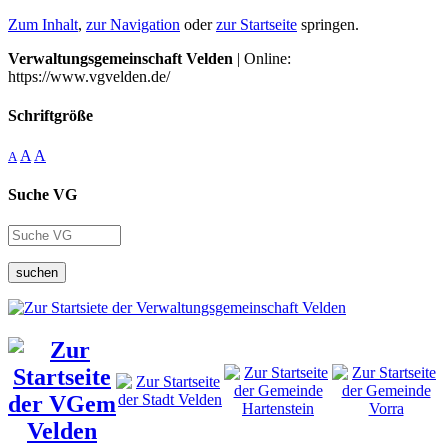
Zum Inhalt
,
zur Navigation
oder
zur Startseite
springen.
Verwaltungsgemeinschaft Velden
| Online:
https://www.vgvelden.de/
Schriftgröße
A
A
A
Suche VG
suchen