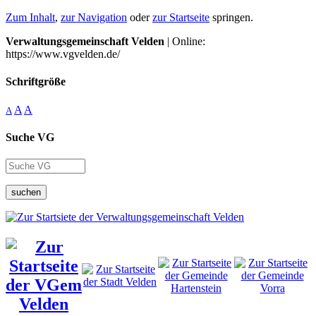
Zum Inhalt
,
zur Navigation
oder
zur Startseite
springen.
Verwaltungsgemeinschaft Velden
| Online:
https://www.vgvelden.de/
Schriftgröße
A
A
A
Suche VG
suchen