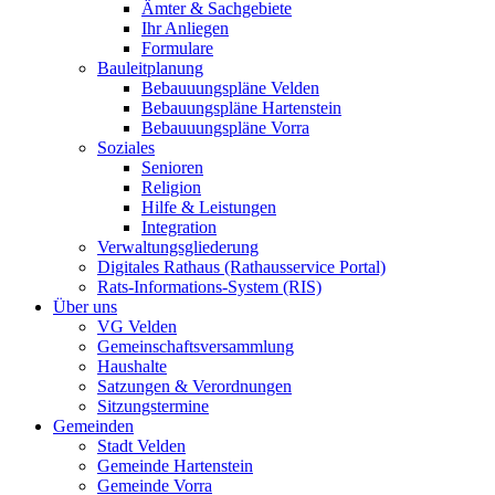
Ämter & Sachgebiete
Ihr Anliegen
Formulare
Bauleitplanung
Bebauuungspläne Velden
Bebauungspläne Hartenstein
Bebauuungspläne Vorra
Soziales
Senioren
Religion
Hilfe & Leistungen
Integration
Verwaltungsgliederung
Digitales Rathaus (Rathausservice Portal)
Rats-Informations-System (RIS)
Über uns
VG Velden
Gemeinschaftsversammlung
Haushalte
Satzungen & Verordnungen
Sitzungstermine
Gemeinden
Stadt Velden
Gemeinde Hartenstein
Gemeinde Vorra