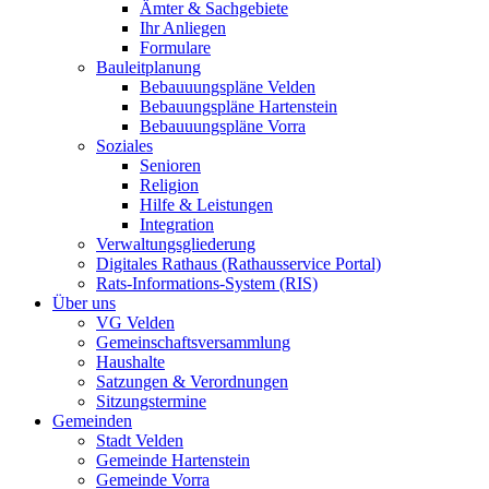
Ämter & Sachgebiete
Ihr Anliegen
Formulare
Bauleitplanung
Bebauuungspläne Velden
Bebauungspläne Hartenstein
Bebauuungspläne Vorra
Soziales
Senioren
Religion
Hilfe & Leistungen
Integration
Verwaltungsgliederung
Digitales Rathaus (Rathausservice Portal)
Rats-Informations-System (RIS)
Über uns
VG Velden
Gemeinschaftsversammlung
Haushalte
Satzungen & Verordnungen
Sitzungstermine
Gemeinden
Stadt Velden
Gemeinde Hartenstein
Gemeinde Vorra