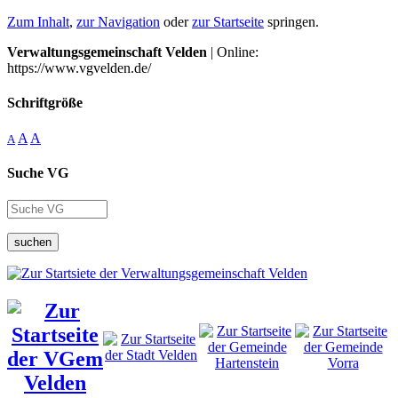
Zum Inhalt
,
zur Navigation
oder
zur Startseite
springen.
Verwaltungsgemeinschaft Velden
| Online:
https://www.vgvelden.de/
Schriftgröße
A
A
A
Suche VG
suchen