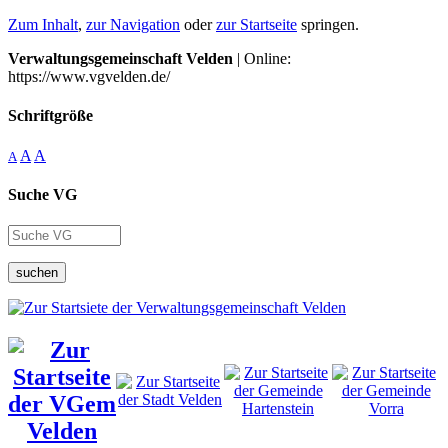
Zum Inhalt
,
zur Navigation
oder
zur Startseite
springen.
Verwaltungsgemeinschaft Velden
| Online:
https://www.vgvelden.de/
Schriftgröße
A
A
A
Suche VG
suchen