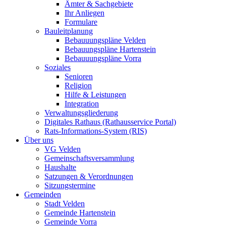
Ämter & Sachgebiete
Ihr Anliegen
Formulare
Bauleitplanung
Bebauuungspläne Velden
Bebauungspläne Hartenstein
Bebauuungspläne Vorra
Soziales
Senioren
Religion
Hilfe & Leistungen
Integration
Verwaltungsgliederung
Digitales Rathaus (Rathausservice Portal)
Rats-Informations-System (RIS)
Über uns
VG Velden
Gemeinschaftsversammlung
Haushalte
Satzungen & Verordnungen
Sitzungstermine
Gemeinden
Stadt Velden
Gemeinde Hartenstein
Gemeinde Vorra