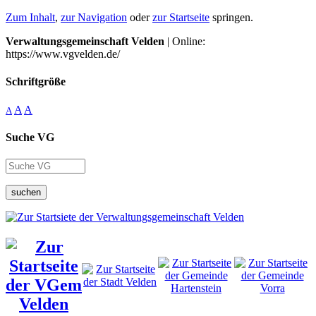
Zum Inhalt
,
zur Navigation
oder
zur Startseite
springen.
Verwaltungsgemeinschaft Velden
| Online:
https://www.vgvelden.de/
Schriftgröße
A
A
A
Suche VG
suchen