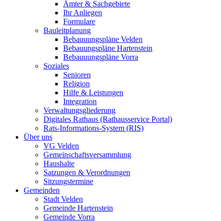
Ämter & Sachgebiete
Ihr Anliegen
Formulare
Bauleitplanung
Bebauuungspläne Velden
Bebauungspläne Hartenstein
Bebauuungspläne Vorra
Soziales
Senioren
Religion
Hilfe & Leistungen
Integration
Verwaltungsgliederung
Digitales Rathaus (Rathausservice Portal)
Rats-Informations-System (RIS)
Über uns
VG Velden
Gemeinschaftsversammlung
Haushalte
Satzungen & Verordnungen
Sitzungstermine
Gemeinden
Stadt Velden
Gemeinde Hartenstein
Gemeinde Vorra