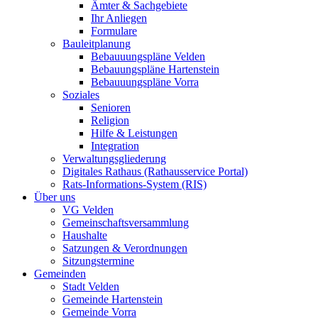
Ämter & Sachgebiete
Ihr Anliegen
Formulare
Bauleitplanung
Bebauuungspläne Velden
Bebauungspläne Hartenstein
Bebauuungspläne Vorra
Soziales
Senioren
Religion
Hilfe & Leistungen
Integration
Verwaltungsgliederung
Digitales Rathaus (Rathausservice Portal)
Rats-Informations-System (RIS)
Über uns
VG Velden
Gemeinschaftsversammlung
Haushalte
Satzungen & Verordnungen
Sitzungstermine
Gemeinden
Stadt Velden
Gemeinde Hartenstein
Gemeinde Vorra