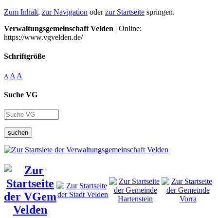
Zum Inhalt
,
zur Navigation
oder
zur Startseite
springen.
Verwaltungsgemeinschaft Velden
| Online:
https://www.vgvelden.de/
Schriftgröße
A
A
A
Suche VG
suchen