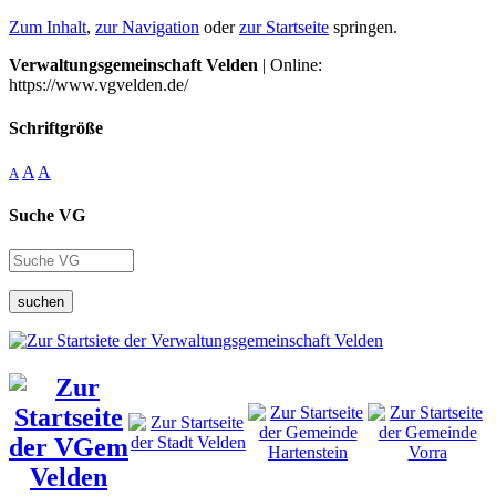
Zum Inhalt
,
zur Navigation
oder
zur Startseite
springen.
Verwaltungsgemeinschaft Velden
| Online:
https://www.vgvelden.de/
Schriftgröße
A
A
A
Suche VG
suchen