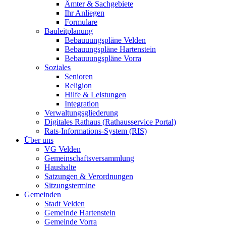
Ämter & Sachgebiete
Ihr Anliegen
Formulare
Bauleitplanung
Bebauuungspläne Velden
Bebauungspläne Hartenstein
Bebauuungspläne Vorra
Soziales
Senioren
Religion
Hilfe & Leistungen
Integration
Verwaltungsgliederung
Digitales Rathaus (Rathausservice Portal)
Rats-Informations-System (RIS)
Über uns
VG Velden
Gemeinschaftsversammlung
Haushalte
Satzungen & Verordnungen
Sitzungstermine
Gemeinden
Stadt Velden
Gemeinde Hartenstein
Gemeinde Vorra