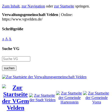
Zum Inhalt
,
zur Navigation
oder
zur Startseite
springen.
Verwaltungsgemeinschaft Velden
| Online:
https://www.vgvelden.de/
Schriftgröße
A
A
A
Suche VG
suchen