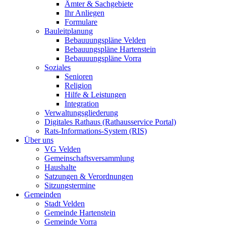
Ämter & Sachgebiete
Ihr Anliegen
Formulare
Bauleitplanung
Bebauuungspläne Velden
Bebauungspläne Hartenstein
Bebauuungspläne Vorra
Soziales
Senioren
Religion
Hilfe & Leistungen
Integration
Verwaltungsgliederung
Digitales Rathaus (Rathausservice Portal)
Rats-Informations-System (RIS)
Über uns
VG Velden
Gemeinschaftsversammlung
Haushalte
Satzungen & Verordnungen
Sitzungstermine
Gemeinden
Stadt Velden
Gemeinde Hartenstein
Gemeinde Vorra