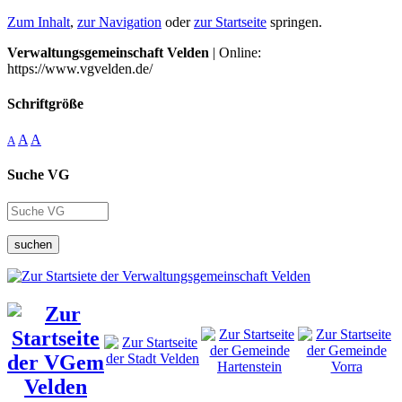
Zum Inhalt
,
zur Navigation
oder
zur Startseite
springen.
Verwaltungsgemeinschaft Velden
| Online:
https://www.vgvelden.de/
Schriftgröße
A
A
A
Suche VG
suchen