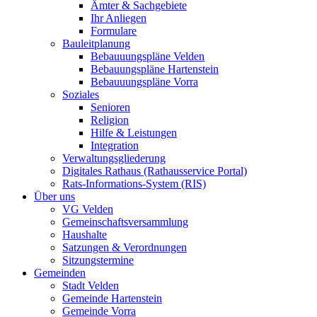
Ämter & Sachgebiete
Ihr Anliegen
Formulare
Bauleitplanung
Bebauuungspläne Velden
Bebauungspläne Hartenstein
Bebauuungspläne Vorra
Soziales
Senioren
Religion
Hilfe & Leistungen
Integration
Verwaltungsgliederung
Digitales Rathaus (Rathausservice Portal)
Rats-Informations-System (RIS)
Über uns
VG Velden
Gemeinschaftsversammlung
Haushalte
Satzungen & Verordnungen
Sitzungstermine
Gemeinden
Stadt Velden
Gemeinde Hartenstein
Gemeinde Vorra