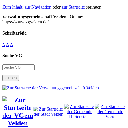
Zum Inhalt
,
zur Navigation
oder
zur Startseite
springen.
Verwaltungsgemeinschaft Velden
| Online:
https://www.vgvelden.de/
Schriftgröße
A
A
A
Suche VG
suchen