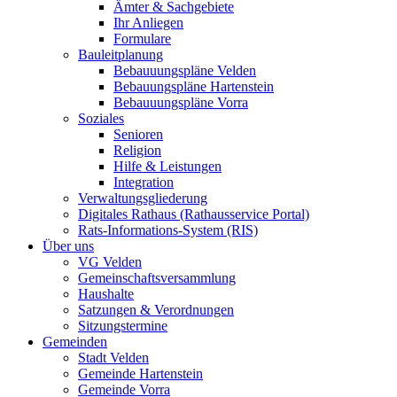
Ämter & Sachgebiete
Ihr Anliegen
Formulare
Bauleitplanung
Bebauuungspläne Velden
Bebauungspläne Hartenstein
Bebauuungspläne Vorra
Soziales
Senioren
Religion
Hilfe & Leistungen
Integration
Verwaltungsgliederung
Digitales Rathaus (Rathausservice Portal)
Rats-Informations-System (RIS)
Über uns
VG Velden
Gemeinschaftsversammlung
Haushalte
Satzungen & Verordnungen
Sitzungstermine
Gemeinden
Stadt Velden
Gemeinde Hartenstein
Gemeinde Vorra