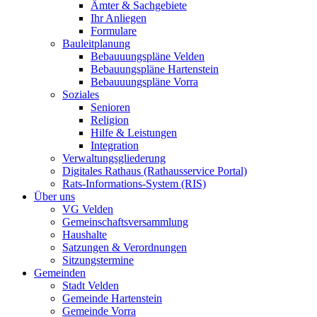
Ämter & Sachgebiete
Ihr Anliegen
Formulare
Bauleitplanung
Bebauuungspläne Velden
Bebauungspläne Hartenstein
Bebauuungspläne Vorra
Soziales
Senioren
Religion
Hilfe & Leistungen
Integration
Verwaltungsgliederung
Digitales Rathaus (Rathausservice Portal)
Rats-Informations-System (RIS)
Über uns
VG Velden
Gemeinschaftsversammlung
Haushalte
Satzungen & Verordnungen
Sitzungstermine
Gemeinden
Stadt Velden
Gemeinde Hartenstein
Gemeinde Vorra