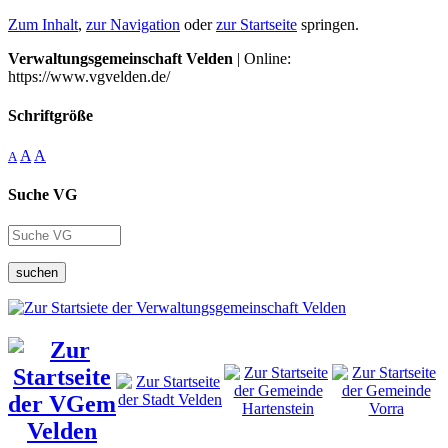
Zum Inhalt
,
zur Navigation
oder
zur Startseite
springen.
Verwaltungsgemeinschaft Velden
| Online:
https://www.vgvelden.de/
Schriftgröße
A
A
A
Suche VG
suchen