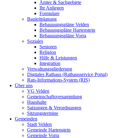
Ämter & Sachgebiete
Ihr Anliegen
Formulare
Bauleitplanung
Bebauuungspläne Velden
Bebauungspläne Hartenstein
Bebauuungspläne Vorra
Soziales
Senioren
Religion
Hilfe & Leistungen
Integration
Verwaltungsgliederung
Digitales Rathaus (Rathausservice Portal)
Rats-Informations-System (RIS)
Über uns
VG Velden
Gemeinschaftsversammlung
Haushalte
Satzungen & Verordnungen
Sitzungstermine
Gemeinden
Stadt Velden
Gemeinde Hartenstein
Gemeinde Vorra