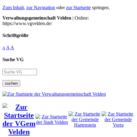
Zum Inhalt
,
zur Navigation
oder
zur Startseite
springen.
Verwaltungsgemeinschaft Velden
| Online:
https://www.vgvelden.de/
Schriftgröße
A
A
A
Suche VG
suchen