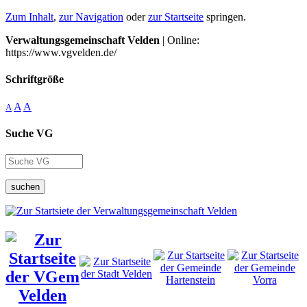
Zum Inhalt
,
zur Navigation
oder
zur Startseite
springen.
Verwaltungsgemeinschaft Velden
| Online:
https://www.vgvelden.de/
Schriftgröße
A
A
A
Suche VG
suchen