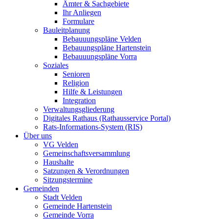
Ämter & Sachgebiete
Ihr Anliegen
Formulare
Bauleitplanung
Bebauuungspläne Velden
Bebauungspläne Hartenstein
Bebauuungspläne Vorra
Soziales
Senioren
Religion
Hilfe & Leistungen
Integration
Verwaltungsgliederung
Digitales Rathaus (Rathausservice Portal)
Rats-Informations-System (RIS)
Über uns
VG Velden
Gemeinschaftsversammlung
Haushalte
Satzungen & Verordnungen
Sitzungstermine
Gemeinden
Stadt Velden
Gemeinde Hartenstein
Gemeinde Vorra