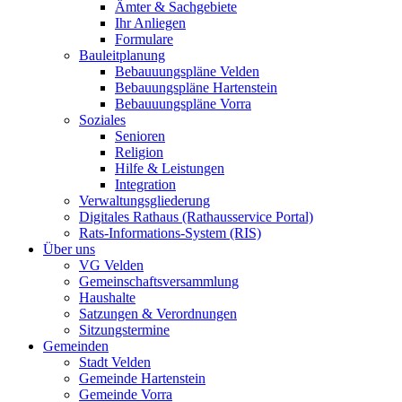
Ämter & Sachgebiete
Ihr Anliegen
Formulare
Bauleitplanung
Bebauuungspläne Velden
Bebauungspläne Hartenstein
Bebauuungspläne Vorra
Soziales
Senioren
Religion
Hilfe & Leistungen
Integration
Verwaltungsgliederung
Digitales Rathaus (Rathausservice Portal)
Rats-Informations-System (RIS)
Über uns
VG Velden
Gemeinschaftsversammlung
Haushalte
Satzungen & Verordnungen
Sitzungstermine
Gemeinden
Stadt Velden
Gemeinde Hartenstein
Gemeinde Vorra