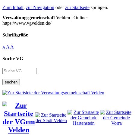
Zum Inhalt
,
zur Navigation
oder
zur Startseite
springen.
Verwaltungsgemeinschaft Velden
| Online:
https://www.vgvelden.de/
Schriftgröße
A
A
A
Suche VG
suchen