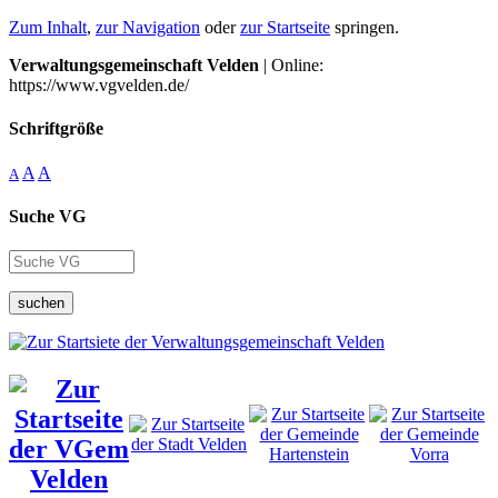
Zum Inhalt
,
zur Navigation
oder
zur Startseite
springen.
Verwaltungsgemeinschaft Velden
| Online:
https://www.vgvelden.de/
Schriftgröße
A
A
A
Suche VG
suchen