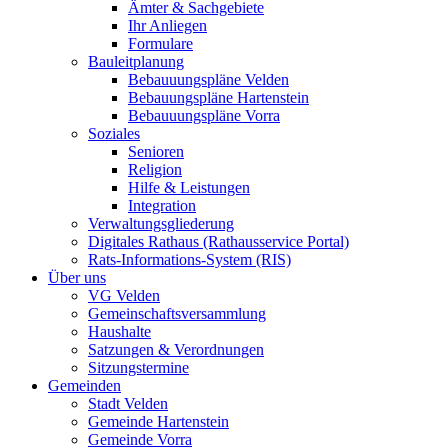
Ämter & Sachgebiete
Ihr Anliegen
Formulare
Bauleitplanung
Bebauuungspläne Velden
Bebauungspläne Hartenstein
Bebauuungspläne Vorra
Soziales
Senioren
Religion
Hilfe & Leistungen
Integration
Verwaltungsgliederung
Digitales Rathaus (Rathausservice Portal)
Rats-Informations-System (RIS)
Über uns
VG Velden
Gemeinschaftsversammlung
Haushalte
Satzungen & Verordnungen
Sitzungstermine
Gemeinden
Stadt Velden
Gemeinde Hartenstein
Gemeinde Vorra