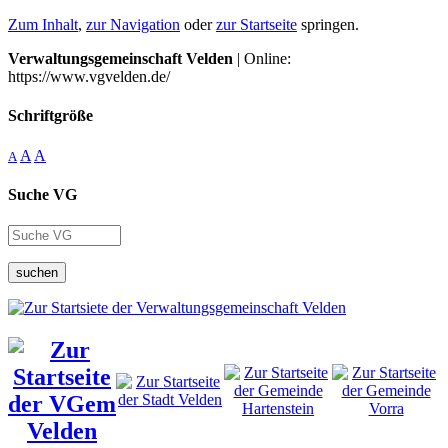
Zum Inhalt
,
zur Navigation
oder
zur Startseite
springen.
Verwaltungsgemeinschaft Velden
| Online:
https://www.vgvelden.de/
Schriftgröße
A
A
A
Suche VG
suchen