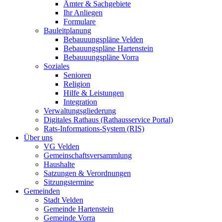
Ämter & Sachgebiete
Ihr Anliegen
Formulare
Bauleitplanung
Bebauuungspläne Velden
Bebauungspläne Hartenstein
Bebauuungspläne Vorra
Soziales
Senioren
Religion
Hilfe & Leistungen
Integration
Verwaltungsgliederung
Digitales Rathaus (Rathausservice Portal)
Rats-Informations-System (RIS)
Über uns
VG Velden
Gemeinschaftsversammlung
Haushalte
Satzungen & Verordnungen
Sitzungstermine
Gemeinden
Stadt Velden
Gemeinde Hartenstein
Gemeinde Vorra