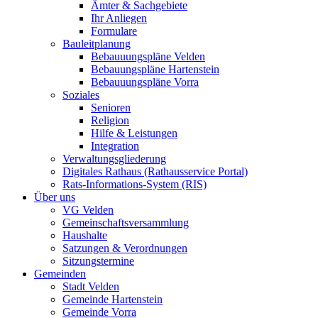
Ämter & Sachgebiete
Ihr Anliegen
Formulare
Bauleitplanung
Bebauuungspläne Velden
Bebauungspläne Hartenstein
Bebauuungspläne Vorra
Soziales
Senioren
Religion
Hilfe & Leistungen
Integration
Verwaltungsgliederung
Digitales Rathaus (Rathausservice Portal)
Rats-Informations-System (RIS)
Über uns
VG Velden
Gemeinschaftsversammlung
Haushalte
Satzungen & Verordnungen
Sitzungstermine
Gemeinden
Stadt Velden
Gemeinde Hartenstein
Gemeinde Vorra