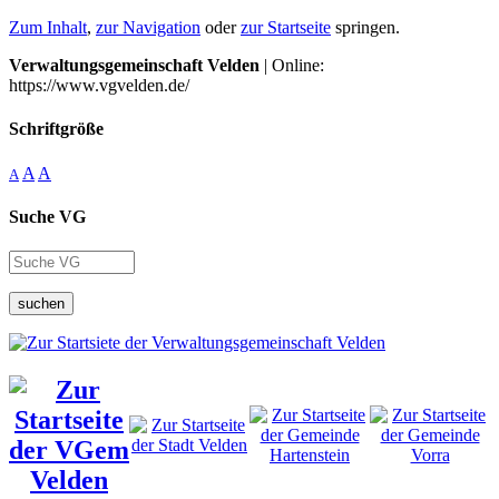
Zum Inhalt
,
zur Navigation
oder
zur Startseite
springen.
Verwaltungsgemeinschaft Velden
| Online:
https://www.vgvelden.de/
Schriftgröße
A
A
A
Suche VG
suchen