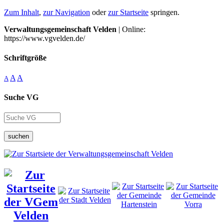
Zum Inhalt
,
zur Navigation
oder
zur Startseite
springen.
Verwaltungsgemeinschaft Velden
| Online:
https://www.vgvelden.de/
Schriftgröße
A
A
A
Suche VG
suchen