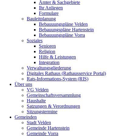
Ämter & Sachgebiete
Ihr Anliegen
Formulare
Bauleitplanung
Bebauuungspläne Velden
Bebauungspläne Hartenstein
Bebauuungspläne Vorra
Soziales
Senioren
Religion
Hilfe & Leistungen
Integration
Verwaltungsgliederung
Digitales Rathaus (Rathausservice Portal)
Rats-Informations-System (RIS)
Über uns
VG Velden
Gemeinschaftsversammlung
Haushalte
Satzungen & Verordnungen
Sitzungstermine
Gemeinden
Stadt Velden
Gemeinde Hartenstein
Gemeinde Vorra