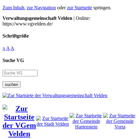
Zum Inhalt
,
zur Navigation
oder
zur Startseite
springen.
Verwaltungsgemeinschaft Velden
| Online:
https://www.vgvelden.de/
Schriftgröße
A
A
A
Suche VG
suchen