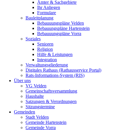
Ämter & Sachgebiete
Ihr Anliegen
Formulare
Bauleitplanung
Bebauuungspläne Velden
Bebauungspläne Hartenstein
Bebauuungspläne Vorra
Soziales
Senioren
Religion
Hilfe & Leistungen
Integration
Verwaltungsgliederung
Digitales Rathaus (Rathausservice Portal)
Rats-Informations-System (RIS)
Über uns
VG Velden
Gemeinschaftsversammlung
Haushalte
Satzungen & Verordnungen
Sitzungstermine
Gemeinden
Stadt Velden
Gemeinde Hartenstein
Gemeinde Vorra