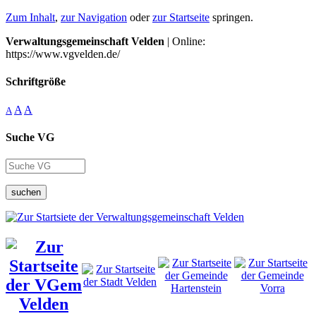
Zum Inhalt
,
zur Navigation
oder
zur Startseite
springen.
Verwaltungsgemeinschaft Velden
| Online:
https://www.vgvelden.de/
Schriftgröße
A
A
A
Suche VG
suchen