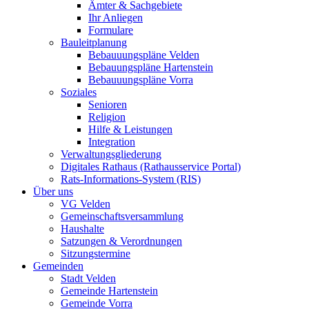
Ämter & Sachgebiete
Ihr Anliegen
Formulare
Bauleitplanung
Bebauuungspläne Velden
Bebauungspläne Hartenstein
Bebauuungspläne Vorra
Soziales
Senioren
Religion
Hilfe & Leistungen
Integration
Verwaltungsgliederung
Digitales Rathaus (Rathausservice Portal)
Rats-Informations-System (RIS)
Über uns
VG Velden
Gemeinschaftsversammlung
Haushalte
Satzungen & Verordnungen
Sitzungstermine
Gemeinden
Stadt Velden
Gemeinde Hartenstein
Gemeinde Vorra