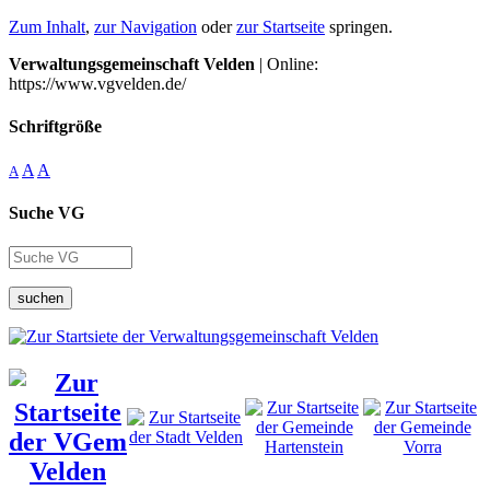
Zum Inhalt
,
zur Navigation
oder
zur Startseite
springen.
Verwaltungsgemeinschaft Velden
| Online:
https://www.vgvelden.de/
Schriftgröße
A
A
A
Suche VG
suchen