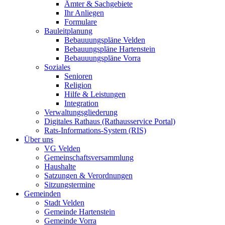
Ämter & Sachgebiete
Ihr Anliegen
Formulare
Bauleitplanung
Bebauuungspläne Velden
Bebauungspläne Hartenstein
Bebauuungspläne Vorra
Soziales
Senioren
Religion
Hilfe & Leistungen
Integration
Verwaltungsgliederung
Digitales Rathaus (Rathausservice Portal)
Rats-Informations-System (RIS)
Über uns
VG Velden
Gemeinschaftsversammlung
Haushalte
Satzungen & Verordnungen
Sitzungstermine
Gemeinden
Stadt Velden
Gemeinde Hartenstein
Gemeinde Vorra