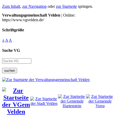
Zum Inhalt
,
zur Navigation
oder
zur Startseite
springen.
Verwaltungsgemeinschaft Velden
| Online:
https://www.vgvelden.de/
Schriftgröße
A
A
A
Suche VG
suchen