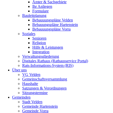
Ämter & Sachgebiete
Ihr Anliegen
Formulare
Bauleitplanung
Bebauuungspläne Velden
Bebauungspläne Hartenstein
Bebauuungspläne Vorra
Soziales
Senioren
Religion
Hilfe & Leistungen
Integration
Verwaltungsgliederung
Digitales Rathaus (Rathausservice Portal)
Rats-Informations-System (RIS)
Über uns
VG Velden
Gemeinschaftsversammlung
Haushalte
Satzungen & Verordnungen
Sitzungstermine
Gemeinden
Stadt Velden
Gemeinde Hartenstein
Gemeinde Vorra