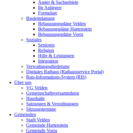
Ämter & Sachgebiete
Ihr Anliegen
Formulare
Bauleitplanung
Bebauuungspläne Velden
Bebauungspläne Hartenstein
Bebauuungspläne Vorra
Soziales
Senioren
Religion
Hilfe & Leistungen
Integration
Verwaltungsgliederung
Digitales Rathaus (Rathausservice Portal)
Rats-Informations-System (RIS)
Über uns
VG Velden
Gemeinschaftsversammlung
Haushalte
Satzungen & Verordnungen
Sitzungstermine
Gemeinden
Stadt Velden
Gemeinde Hartenstein
Gemeinde Vorra