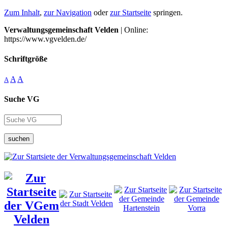
Zum Inhalt
,
zur Navigation
oder
zur Startseite
springen.
Verwaltungsgemeinschaft Velden
| Online:
https://www.vgvelden.de/
Schriftgröße
A
A
A
Suche VG
suchen