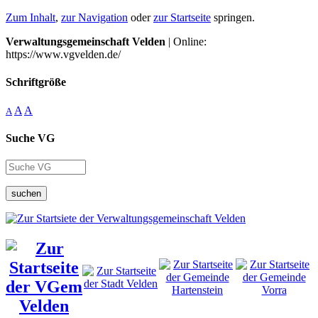
Zum Inhalt
,
zur Navigation
oder
zur Startseite
springen.
Verwaltungsgemeinschaft Velden
| Online:
https://www.vgvelden.de/
Schriftgröße
A
A
A
Suche VG
suchen