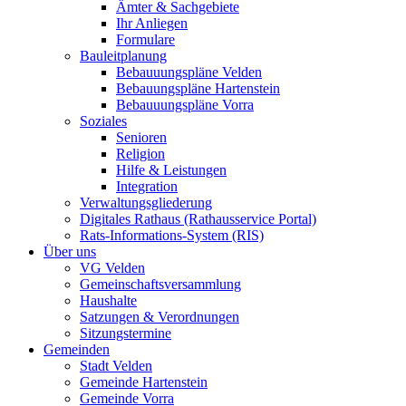
Ämter & Sachgebiete
Ihr Anliegen
Formulare
Bauleitplanung
Bebauuungspläne Velden
Bebauungspläne Hartenstein
Bebauuungspläne Vorra
Soziales
Senioren
Religion
Hilfe & Leistungen
Integration
Verwaltungsgliederung
Digitales Rathaus (Rathausservice Portal)
Rats-Informations-System (RIS)
Über uns
VG Velden
Gemeinschaftsversammlung
Haushalte
Satzungen & Verordnungen
Sitzungstermine
Gemeinden
Stadt Velden
Gemeinde Hartenstein
Gemeinde Vorra