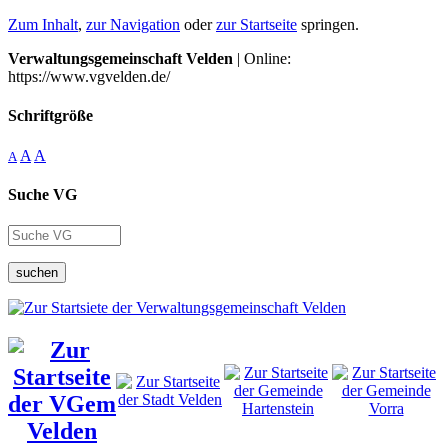
Zum Inhalt
,
zur Navigation
oder
zur Startseite
springen.
Verwaltungsgemeinschaft Velden
| Online:
https://www.vgvelden.de/
Schriftgröße
A
A
A
Suche VG
suchen