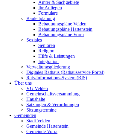
Ämter & Sachgebiete
Ihr Anliegen
Formulare
Bauleitplanung
Bebauuungspläne Velden
Bebauungspläne Hartenstein
Bebauuungspläne Vorra
Soziales
Senioren
Religion
Hilfe & Leistungen
Integration
Verwaltungsgliederung
Digitales Rathaus (Rathausservice Portal)
Rats-Informations-System (RIS)
Über uns
VG Velden
Gemeinschaftsversammlung
Haushalte
Satzungen & Verordnungen
Sitzungstermine
Gemeinden
Stadt Velden
Gemeinde Hartenstein
Gemeinde Vorra