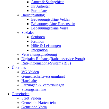
Ämter & Sachgebiete
Ihr Anliegen
Formulare
Bauleitplanung
Bebauuungspläne Velden
Bebauungspläne Hartenstein
Bebauuungspläne Vorra
Soziales
Senioren
Religion
Hilfe & Leistungen
Integration
Verwaltungsgliederung
Digitales Rathaus (Rathausservice Portal)
Rats-Informations-System (RIS)
Über uns
VG Velden
Gemeinschaftsversammlung
Haushalte
Satzungen & Verordnungen
Sitzungstermine
Gemeinden
Stadt Velden
Gemeinde Hartenstein
Gemeinde Vorra