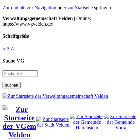
Zum Inhalt
,
zur Navigation
oder
zur Startseite
springen.
Verwaltungsgemeinschaft Velden
| Online:
https://www.vgvelden.de/
Schriftgröße
A
A
A
Suche VG
suchen