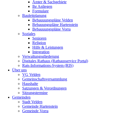
Ämter & Sachgebiete
Ihr Anliegen
Formulare
Bauleitplanung
Bebauuungspläne Velden
Bebauungspläne Hartenstein
Bebauuungspläne Vorra
Soziales
Senioren
Religion
Hilfe & Leistungen
Integration
Verwaltungsgliederung
Digitales Rathaus (Rathausservice Portal)
Rats-Informations-System (RIS)
Über uns
VG Velden
Gemeinschaftsversammlung
Haushalte
Satzungen & Verordnungen
Sitzungstermine
Gemeinden
Stadt Velden
Gemeinde Hartenstein
Gemeinde Vorra