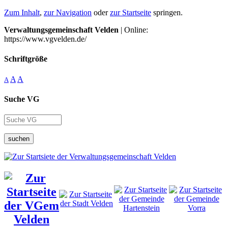
Zum Inhalt
,
zur Navigation
oder
zur Startseite
springen.
Verwaltungsgemeinschaft Velden
| Online:
https://www.vgvelden.de/
Schriftgröße
A
A
A
Suche VG
suchen