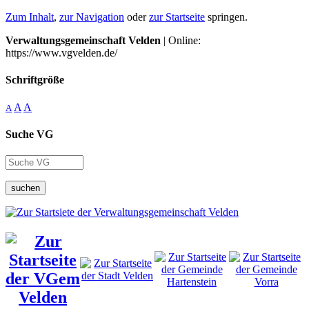
Zum Inhalt
,
zur Navigation
oder
zur Startseite
springen.
Verwaltungsgemeinschaft Velden
| Online:
https://www.vgvelden.de/
Schriftgröße
A
A
A
Suche VG
suchen