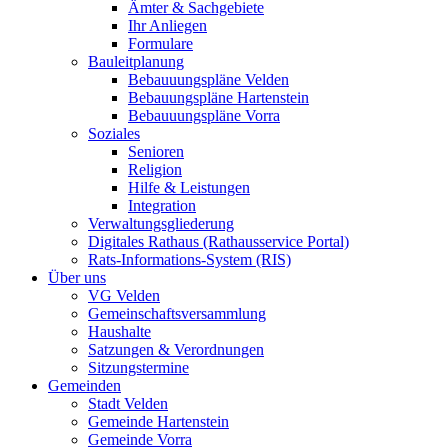
Ämter & Sachgebiete
Ihr Anliegen
Formulare
Bauleitplanung
Bebauuungspläne Velden
Bebauungspläne Hartenstein
Bebauuungspläne Vorra
Soziales
Senioren
Religion
Hilfe & Leistungen
Integration
Verwaltungsgliederung
Digitales Rathaus (Rathausservice Portal)
Rats-Informations-System (RIS)
Über uns
VG Velden
Gemeinschaftsversammlung
Haushalte
Satzungen & Verordnungen
Sitzungstermine
Gemeinden
Stadt Velden
Gemeinde Hartenstein
Gemeinde Vorra