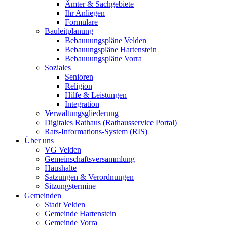
Ämter & Sachgebiete
Ihr Anliegen
Formulare
Bauleitplanung
Bebauuungspläne Velden
Bebauungspläne Hartenstein
Bebauuungspläne Vorra
Soziales
Senioren
Religion
Hilfe & Leistungen
Integration
Verwaltungsgliederung
Digitales Rathaus (Rathausservice Portal)
Rats-Informations-System (RIS)
Über uns
VG Velden
Gemeinschaftsversammlung
Haushalte
Satzungen & Verordnungen
Sitzungstermine
Gemeinden
Stadt Velden
Gemeinde Hartenstein
Gemeinde Vorra