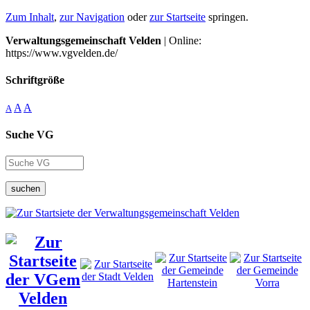
Zum Inhalt
,
zur Navigation
oder
zur Startseite
springen.
Verwaltungsgemeinschaft Velden
| Online:
https://www.vgvelden.de/
Schriftgröße
A
A
A
Suche VG
suchen