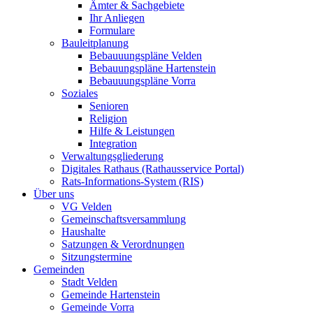
Ämter & Sachgebiete
Ihr Anliegen
Formulare
Bauleitplanung
Bebauuungspläne Velden
Bebauungspläne Hartenstein
Bebauuungspläne Vorra
Soziales
Senioren
Religion
Hilfe & Leistungen
Integration
Verwaltungsgliederung
Digitales Rathaus (Rathausservice Portal)
Rats-Informations-System (RIS)
Über uns
VG Velden
Gemeinschaftsversammlung
Haushalte
Satzungen & Verordnungen
Sitzungstermine
Gemeinden
Stadt Velden
Gemeinde Hartenstein
Gemeinde Vorra