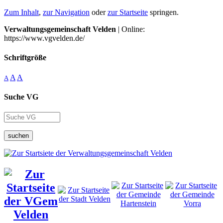
Zum Inhalt
,
zur Navigation
oder
zur Startseite
springen.
Verwaltungsgemeinschaft Velden
| Online:
https://www.vgvelden.de/
Schriftgröße
A
A
A
Suche VG
suchen