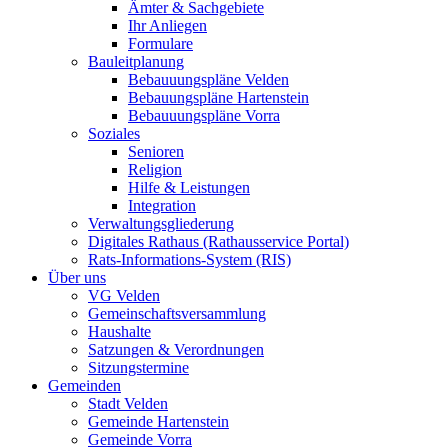
Ämter & Sachgebiete
Ihr Anliegen
Formulare
Bauleitplanung
Bebauuungspläne Velden
Bebauungspläne Hartenstein
Bebauuungspläne Vorra
Soziales
Senioren
Religion
Hilfe & Leistungen
Integration
Verwaltungsgliederung
Digitales Rathaus (Rathausservice Portal)
Rats-Informations-System (RIS)
Über uns
VG Velden
Gemeinschaftsversammlung
Haushalte
Satzungen & Verordnungen
Sitzungstermine
Gemeinden
Stadt Velden
Gemeinde Hartenstein
Gemeinde Vorra