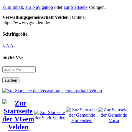
Zum Inhalt
,
zur Navigation
oder
zur Startseite
springen.
Verwaltungsgemeinschaft Velden
| Online:
https://www.vgvelden.de/
Schriftgröße
A
A
A
Suche VG
suchen